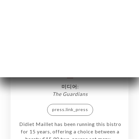
10 great restaurants close to major
Paris train stations
미디어:
The Guardians
press.link_press
Didiet Maillet has been running this bistro
약
for 15 years, offering a choice between a
hearty €15.90 two-course set menu –