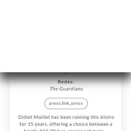
10 great restaurants close to major
Paris train stations
Redes:
The Guardians
press.link_press
Didiet Maillet has been running this bistro
for 15 years, offering a choice between a
CIO
hearty €15.90 two-course set menu –