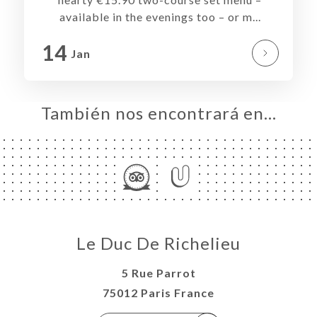
available in the evenings too – or m...
ERVA
ERÍA
14
Jan
EÑA
NÚ
NSA
También nos encontrará en…
ACTO
Le Duc De Richelieu
5 Rue Parrot
75012 Paris France