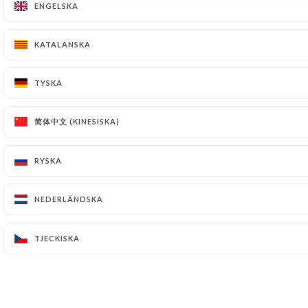
KONTAKT
ENGELSKA
ENGELSKA
JURIDISKA MEDDELANDEN
KATALANSKA
KATALANSKA
TYSKA
TYSKA
WEBBPLATS SKAPAD MED
I
简体中文 (KINESISKA)
简体中文 (KINESISKA)
AV
UNIITI
RYSKA
RYSKA
© COPYRIGHT 2026 – LE DUC DE RICHELIEU – MED
ENSAMRÄTT
NEDERLÄNDSKA
NEDERLÄNDSKA
TJECKISKA
TJECKISKA