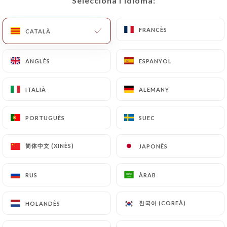
Selecciona l’idioma:
Selecciona l’idioma:
FRANCÈS
FRANCÈS
CATALÀ
CATALÀ
Le Duc De
ANGLÈS
ANGLÈS
ESPANYOL
ESPANYOL
Richelieu
ITALIÀ
ITALIÀ
ALEMANY
ALEMANY
157 RESSENYA
PORTUGUÈS
PORTUGUÈS
SUEC
SUEC
BRASSERIE TRADITIONNELLE
简体中文 (XINÈS)
简体中文 (XINÈS)
JAPONÈS
JAPONÈS
5 Rue Parrot
75012 Paris France
RUS
RUS
ÀRAB
ÀRAB
한국어 (COREÀ)
한국어 (COREÀ)
HOLANDÈS
HOLANDÈS
Qui som?