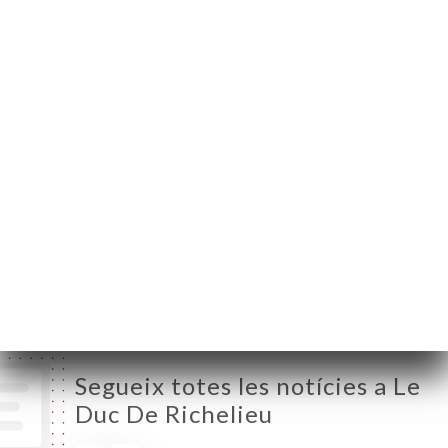
75012 Paris France
Dilluns
09:00-23:30
Dimarts
09:00-23:30
Dimecres
09:00-23:30
Dijous
09:00-23:30
Divendres
09:00-23:30
Dissabte
09:00-23:30
Diumenge
09:00-23:30
Segueix totes les notícies a Le
Duc De Richelieu